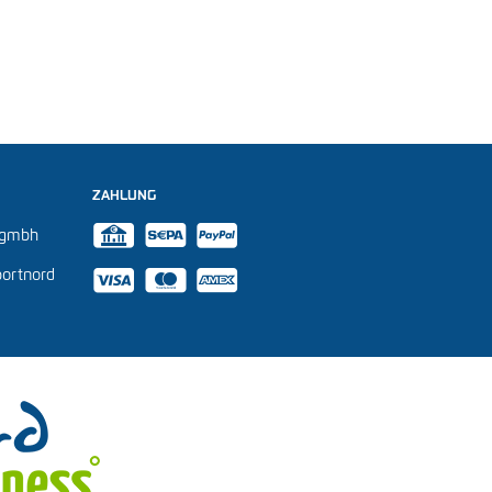
ZAHLUNG



dgmbh



ortnord