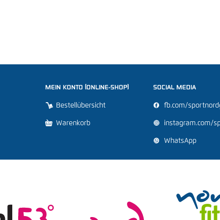
MEIN KONTO (ONLINE-SHOP)
SOCIAL MEDIA


Bestellübersicht
fb.com/sportnor


Warenkorb
instagram.com/sp

WhatsApp