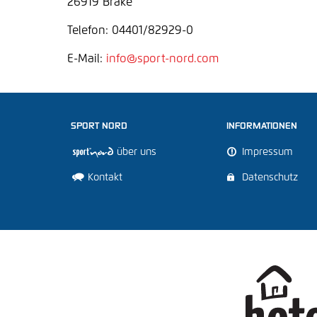
26919 Brake
Telefon: 04401/82929-0
E-Mail:
info@sport-nord.com
SPORT NORD
INFORMATIONEN


über uns
Impressum


Kontakt
Datenschutz